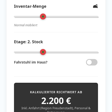
🛋️
Inventar-Menge
Normal möbliert
Etage:
2. Stock
Fahrstuhl im Haus?
KALKULIERTER RICHTWERT AB
2.200
€
Inkl. Anfahrt (Region Freudenstadt), Personal &