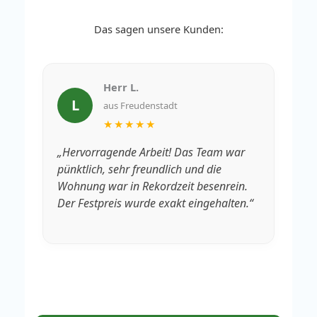
Das sagen unsere Kunden:
Herr L.
L
aus Freudenstadt
★★★★★
„Hervorragende Arbeit! Das Team war
„V
pünktlich, sehr freundlich und die
Rä
Wohnung war in Rekordzeit besenrein.
We
Der Festpreis wurde exakt eingehalten.“
fa