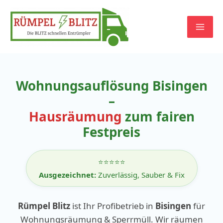
Zum
Inhalt
springen
Wohnungsauflösung Bisingen
–
Hausräumung
zum fairen
Festpreis
⭐⭐⭐⭐⭐
Ausgezeichnet:
Zuverlässig, Sauber & Fix
Rümpel Blitz
ist Ihr Profibetrieb in
Bisingen
für
Wohnungsräumung & Sperrmüll. Wir räumen