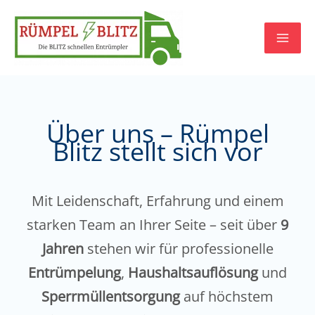
Zum
Inhalt
springen
Über uns – Rümpel
Blitz stellt sich vor
Mit Leidenschaft, Erfahrung und einem
starken Team an Ihrer Seite – seit über
9
Jahren
stehen wir für professionelle
Entrümpelung
,
Haushaltsauflösung
und
Sperrmüllentsorgung
auf höchstem