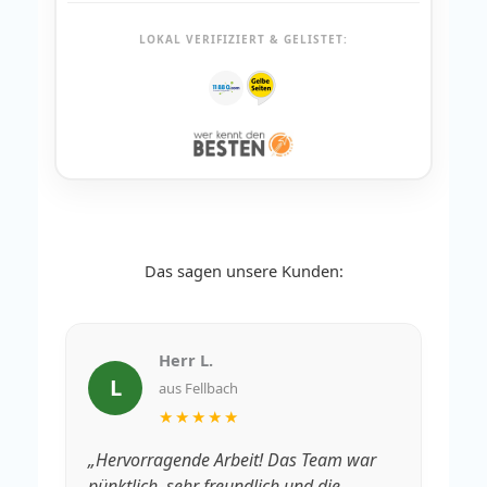
LOKAL VERIFIZIERT & GELISTET:
Das sagen unsere Kunden:
Herr L.
L
aus Fellbach
★★★★★
„Hervorragende Arbeit! Das Team war
„V
pünktlich, sehr freundlich und die
Rä