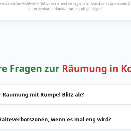
erbindlicher Richtwert (Netto) basierend on regionalen Durchschnittspreisen. 
anrechenbaren Hausrat wird es oft günstiger!
re Fragen zur
Räumung in K
er Räumung mit Rümpel Blitz ab?
alteverbotszonen, wenn es mal eng wird?