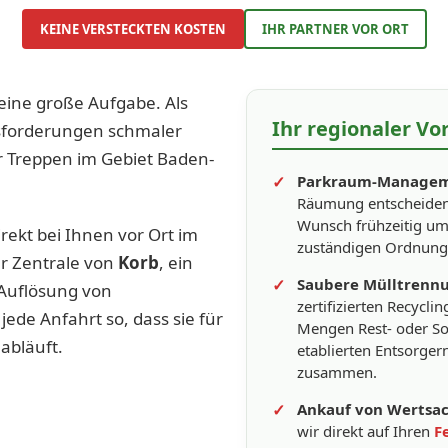
KEINE VERSTECKTEN KOSTEN
IHR PARTNER VOR ORT
 eine große Aufgabe. Als
Ihr regionaler Vor
usforderungen schmaler
er Treppen im Gebiet Baden-
Parkraum-Managem
Räumung entscheidend
Wunsch frühzeitig um
rekt bei Ihnen vor Ort im
zuständigen Ordnung
er Zentrale von
Korb
, ein
Saubere Mülltrenn
 Auflösung von
zertifizierten Recycli
ede Anfahrt so, dass sie für
Mengen Rest- oder Son
 abläuft.
etablierten Entsorge
zusammen.
Ankauf von Wertsa
wir direkt auf Ihren
F