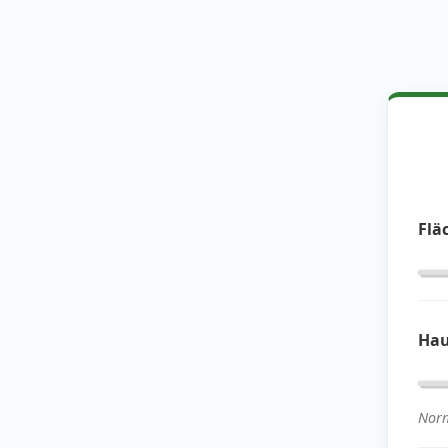
Flä
Hau
Norm