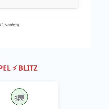
Württemberg.
EL ⚡ BLITZ
🚛