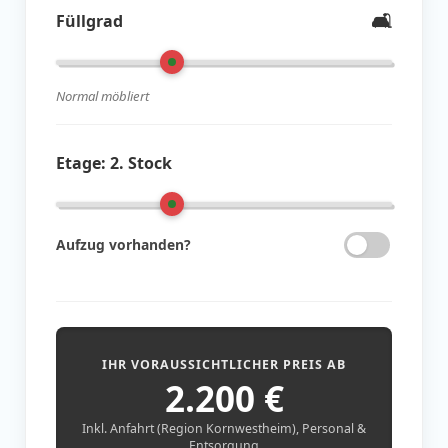
🛋️
Füllgrad
Normal möbliert
Etage:
2. Stock
Aufzug vorhanden?
IHR VORAUSSICHTLICHER PREIS AB
2.200
€
Inkl. Anfahrt (Region Kornwestheim), Personal &
Entsorgung