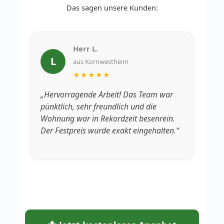
Das sagen unsere Kunden:
Herr L.
L
aus Kornwestheim
★★★★★
„Hervorragende Arbeit! Das Team war
„V
pünktlich, sehr freundlich und die
Rä
Wohnung war in Rekordzeit besenrein.
We
Der Festpreis wurde exakt eingehalten.“
fa