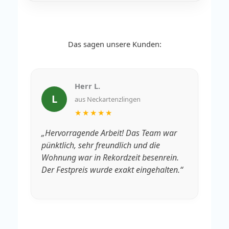
Das sagen unsere Kunden:
Herr L.
L
aus Neckartenzlingen
★★★★★
„Hervorragende Arbeit! Das Team war
„V
pünktlich, sehr freundlich und die
Rä
Wohnung war in Rekordzeit besenrein.
We
Der Festpreis wurde exakt eingehalten.“
fa