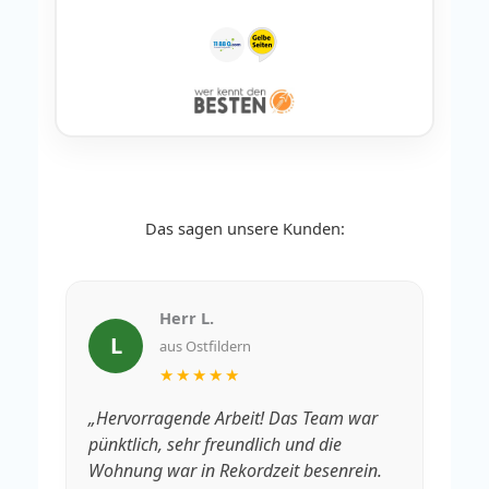
Das sagen unsere Kunden:
Herr L.
L
aus Ostfildern
★★★★★
„Hervorragende Arbeit! Das Team war
„V
pünktlich, sehr freundlich und die
Rä
Wohnung war in Rekordzeit besenrein.
We