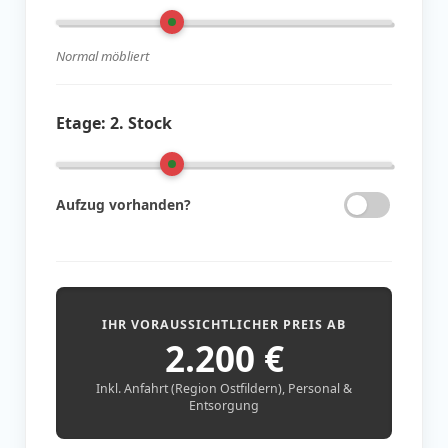
Normal möbliert
Etage:
2. Stock
Aufzug vorhanden?
IHR VORAUSSICHTLICHER PREIS AB
2.200
€
Inkl. Anfahrt (Region Ostfildern), Personal &
Entsorgung