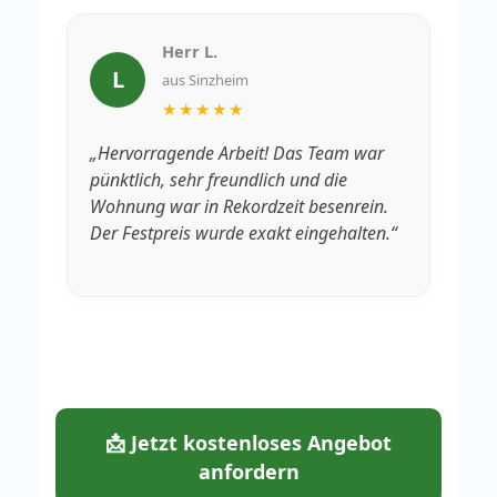
Herr L.
L
aus Sinzheim
★★★★★
„Hervorragende Arbeit! Das Team war
„V
pünktlich, sehr freundlich und die
Rä
Wohnung war in Rekordzeit besenrein.
We
Der Festpreis wurde exakt eingehalten.“
fa
📩 Jetzt kostenloses Angebot
anfordern