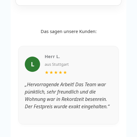
Das sagen unsere Kunden:
Herr L.
L
aus Stuttgart
★★★★★
„Hervorragende Arbeit! Das Team war
„V
pünktlich, sehr freundlich und die
Rä
Wohnung war in Rekordzeit besenrein.
We
Der Festpreis wurde exakt eingehalten.“
fa