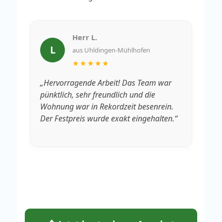
Herr L.
L
aus Uhldingen-Mühlhofen
★★★★★
„Hervorragende Arbeit! Das Team war
„V
pünktlich, sehr freundlich und die
Rä
Wohnung war in Rekordzeit besenrein.
We
Der Festpreis wurde exakt eingehalten.“
fa