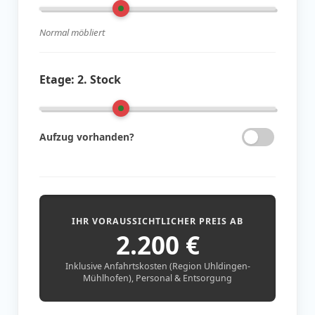
Normal möbliert
Etage:
2. Stock
Aufzug vorhanden?
IHR VORAUSSICHTLICHER PREIS AB
2.200
€
Inklusive Anfahrtskosten (Region Uhldingen-
Mühlhofen), Personal & Entsorgung