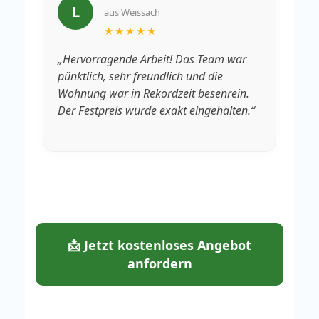
L
aus Weissach
★★★★★
„Hervorragende Arbeit! Das Team war
„V
pünktlich, sehr freundlich und die
Rä
Wohnung war in Rekordzeit besenrein.
We
Der Festpreis wurde exakt eingehalten.“
fa
📩 Jetzt kostenloses Angebot
anfordern