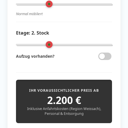
Normal möbliert
Etage:
2. Stock
Aufzug vorhanden?
IHR VORAUSSICHTLICHER PREIS AB
2.200
€
Inklusive Anfahrtskosten (Region Weissach),
Personal & Entsorgung